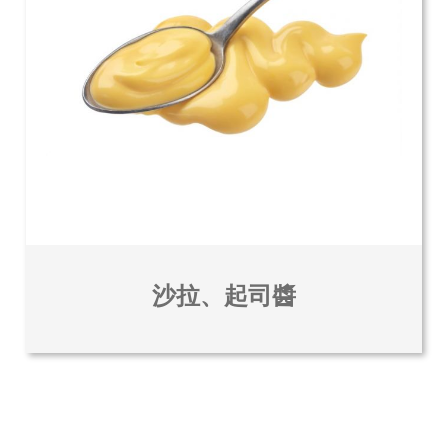
沙拉、起司醬