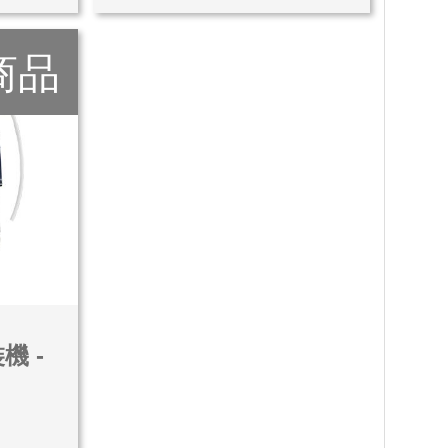
商品
機 -